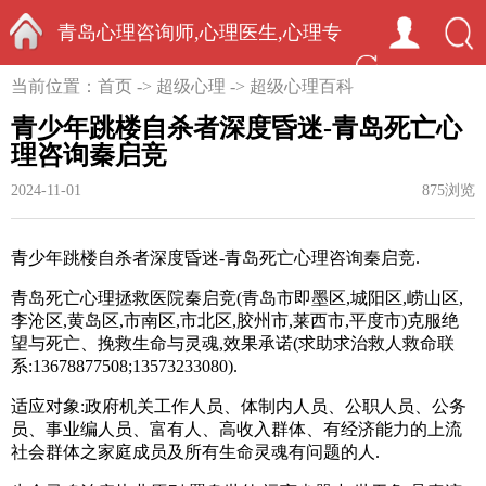
青岛心理咨询师,心理医生,心理专
首页
当前位置：
首页
->
超级心理
->
超级心理百科
家-中国心理学家秦启竞
青少年跳楼自杀者深度昏迷-青岛死亡心
理咨询秦启竞
2024-11-01
875浏览
青少年跳楼自杀者深度昏迷-青岛死亡心理咨询秦启竞.
青岛死亡心理拯救医院秦启竞(青岛市即墨区
,
城阳区
,
崂山区
,
李沧区
,
黄岛区
,
市南区
,
市北区
,
胶州市
,
莱西市
,
平度市)克服绝
望与死亡、挽救生命与灵魂
,
效果承诺
(
求助求治救人救命联
系:13678877508;13573233080).
适应对象:政府机关工作人员、体制内人员、公职人员、公务
员、事业编人员、富有人、高收入群体、有经济能力的上流
社会群体之家庭成员及所有生命灵魂有问题的人.