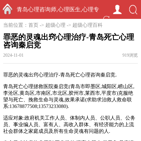
青岛心理咨询师,心理医生,心理专
首页
当前位置：
首页
->
超级心理
->
超级心理百科
家-中国心理学家秦启竞
罪恶的灵魂出窍心理治疗-青岛死亡心理
咨询秦启竞
2024-11-01
919浏览
罪恶的灵魂出窍心理治疗-青岛死亡心理咨询秦启竞.
青岛死亡心理拯救医院秦启竞(青岛市即墨区
,
城阳区
,
崂山区
,
李沧区
,
黄岛区
,
市南区
,
市北区
,
胶州市
,
莱西市
,
平度市)克服绝
望与死亡、挽救生命与灵魂
,
效果承诺
(
求助求治救人救命联
系:13678877508;13573233080).
适应对象:政府机关工作人员、体制内人员、公职人员、公务
员、事业编人员、富有人、高收入群体、有经济能力的上流
社会群体之家庭成员及所有生命灵魂有问题的人.