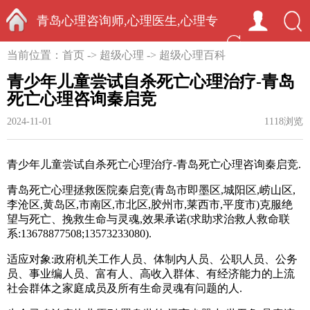
青岛心理咨询师,心理医生,心理专
首页
当前位置：
首页
->
超级心理
->
超级心理百科
家-中国心理学家秦启竞
青少年儿童尝试自杀死亡心理治疗-青岛
死亡心理咨询秦启竞
2024-11-01
1118浏览
青少年儿童尝试自杀死亡心理治疗-青岛死亡心理咨询秦启竞.
青岛死亡心理拯救医院秦启竞(青岛市即墨区
,
城阳区
,
崂山区
,
李沧区
,
黄岛区
,
市南区
,
市北区
,
胶州市
,
莱西市
,
平度市)克服绝
望与死亡、挽救生命与灵魂
,
效果承诺
(
求助求治救人救命联
系:13678877508;13573233080).
适应对象:政府机关工作人员、体制内人员、公职人员、公务
员、事业编人员、富有人、高收入群体、有经济能力的上流
社会群体之家庭成员及所有生命灵魂有问题的人.