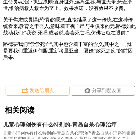
生命灵魂治疗执业原则:置身世外,远离尘嚣,与世无争,悬壶济
世,惟治病救人救命为至上。效果承诺，没有效果不收费。
关于焦虑或畏惧(恐惧)的思想,直接继承了这一传统,在这种传
统看来,教育之于吾人,意味着正视自己与生俱来的无.路德如此
鼓动我们:"我说,死吧,或者说,尝尝死亡吧,仿佛它就在眼前."
路德要我们"尝尝死亡",其中包含着丰富的含义,其中之一 ,就
是要我们重返伊甸园,重新考量亚当、夏娃"致死之疾"的前因
后果.
发送给朋友
分享到朋友圈
相关阅读
儿童心理创伤有什么特别的-青岛自杀心理治疗
儿童心理创伤有什么特别的-青岛自杀心理治疗青岛自杀心理咨询秦启
竞(青岛市即墨区,城阳区,崂山区,李沧区,黄岛区,市南区,市北区,高新