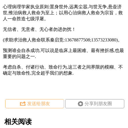
心理病理学家执业原则:置身世外,远离尘嚣,与世无争,悬壶济
世,惟治病救人救命为至上；以用心治病救人救命为宗旨，救
人一命胜造七级浮屠。
无信者、无意者、无心者勿进勿扰！
(
求助求治救人救命联系秦启竞:13678877508;13573233080)。
预测谁会自杀成功,可以说是临床上最困难、最有挫折感,也最
重要的问题之一.
考虑自杀、付诸行动、致命行为,这三者之间界限的模糊、不
确定与致命性,完全超乎我们的想象.
发送给朋友
分享到朋友圈
相关阅读