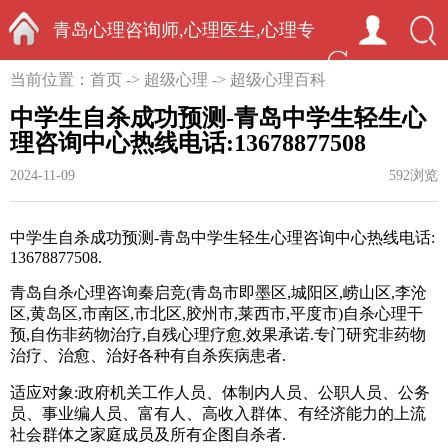
青岛心理咨询师,心理医生,心理专
首页
当前位置：
首页
->
超级心理
->
超级心理百科
家-中国心理学家秦启竞
中学生自杀成功预测-青岛中学生轻生心
理咨询中心热线电话:13678877508
2024-11-09
592浏览
中学生自杀成功预测-青岛中学生轻生心理咨询中心热线电话:
13678877508.
青岛自杀心理咨询秦启竞(青岛市即墨区
,
城阳区
,
崂山区
,
李沧
区
,
黄岛区
,
市南区
,
市北区
,
胶州市
,
莱西市
,
平度市)自杀心理干
预,自伤
非药物治疗
,
自残心理疗愈
,
效果承诺
.
专门研究非药物
治疗、治愈、治好各种有自杀疾病患者.
适应对象:政府机关工作人员、体制内人员、公职人员、公务
员、事业编人员、富有人、高收入群体、有经济能力的上流
社会群体之家庭成员及所有企图自杀者.