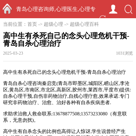
青岛心理咨询师,心理医生,心理专
首页
当前位置：
首页
->
超级心理
->
超级心理百科
家-中国心理学家秦启竞
高中生有杀死自己的念头心理危机干预-
青岛自杀心理治疗
2025-03-23
1031浏览
高中生有杀死自己的念头心理危机干预-青岛自杀心理治疗
青岛自杀心理咨询秦启竞(青岛市即墨区
,
城阳区
,
崂山区
,
李沧
区
,
黄岛区
,
市南区
,
市北区
,
高新区
,
胶州市
,
莱西市
,
平度市)提供:
自杀心理干预,自伤
非药物治疗
,
自残心理疗愈
,
效果承诺
.
专门
研究非药物治疗、治愈、治好各种有自杀疾病患者.
求助求治救人救命联系:13678877508;13573233080（有意联
系，无意勿扰)。
高中生有自杀念头的比例也高得让人惊讶,学生说曾经产生