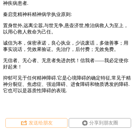
神疾病患者.
秦启竞精神科精神病学执业原则:
置身世外,远离尘嚣,与世无争,悬壶济世,惟治病救人为至上，
以用心救人救命为己任。
诚信为本，保密承诺，良心执业，少说废话，多做善事；用
事实说话，凭效果验证。先治疗，后付费；无效免费。
无信者、无心者、无意者免进勿扰！信我者——我必定使你
好起来！
抑郁可见于任何精神障碍.它是心境障碍的确定特征,常见于精
神分裂症、焦虑症、强迫障碍、进食障碍和物质诱发的障碍.
它也可以是器质性障碍的表现.
发送给朋友
分享到朋友圈