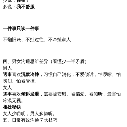
少说：
你错了
多说：
我不舒服
一件事只谈一件事
不翻旧账、不扯过往、不牵扯家人
四、男女沟通思维差异（看懂少一半矛盾）
男人
遇事喜欢
沉默冷静
，习惯自己消化，不爱倾诉，怕啰嗦、怕
唠叨、怕被管控。
女人
遇事喜欢
倾诉发泄
，需要被安慰、被偏爱、被倾听，最害怕
冷漠无视。
相处秘诀
女人少唠叨，男人多倾听。
五、日常有效沟通 7 大技巧