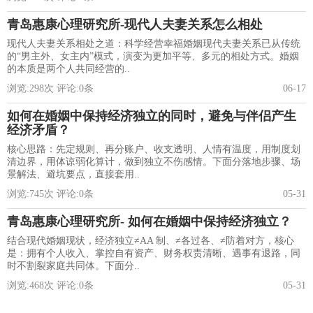
青岛惠康心理研究所-现代人夫妻关系怎么相处
现代人夫妻关系相处之道：科学经营幸福婚姻现代夫妻关系已从传统
的“男主外、女主内”模式，演变为更加平等、多元的相处方式。婚姻
的本质是两个人共同经营的..
浏览:
298
次 评论:
0
条
06-17
如何在婚姻中保持经济独立的同时，避免与伴侣产生
经济矛盾？
核心思路：先定规则、再分账户、收支透明、人情有温度，用制度划
清边界，用体谅弱化算计，做到独立不伤感情。下面分落地步骤、场
景解法、避坑要点，直接套用..
浏览:
745
次 评论:
0
条
05-31
青岛惠康心理研究所- 如何在婚姻中保持经济独立？
结合现代婚姻现状，经济独立≠AA 制、≠各过各、≠防着对方，核心
是：拥有个人收入、掌控自有资产、财务权责清晰、遇事有退路，同
时不割裂家庭共同体。下面分..
浏览:
468
次 评论:
0
条
05-31