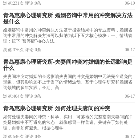
浏览:
231
次 评论:
0
条
06-19
青岛惠康心理研究所-婚姻咨询中常用的冲突解决方法
是什么
婚姻咨询中常用的冲突解决方法基于搜索结果中的专业资料，婚姻咨
询中常用的冲突解决方法可以归纳为以下五大核心模块：一、情绪管
理：按下“暂停键”核心方法..
浏览:
376
次 评论:
0
条
06-17
青岛惠康心理研究所-夫妻间冲突对婚姻的长远影响是
什么
夫妻间冲突对婚姻的长远影响夫妻间的冲突是婚姻中无法完全避免的
现象，但其影响远不止于当下的情绪波动。基于心理学研究和婚姻咨
询领域的多年实践，长期、高..
浏览:
404
次 评论:
0
条
06-17
青岛惠康心理研究所-如何处理夫妻间的冲突
如何处理夫妻间的冲突：科学、实用、可落地的完整指南夫妻间的冲
突是婚姻中不可避免的常态，就像感冒一样普遍。关键在于如何处
理，而非如何避免。根据心理学..
浏览:
546
次 评论:
0
条
06-17