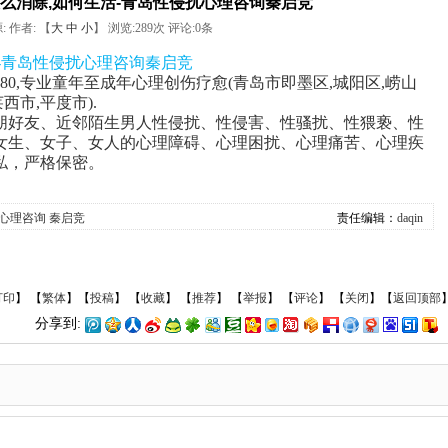
么消除,如何生活-青岛性侵扰心理咨询秦启竞
:
作者: 【
大
中
小
】 浏览:
289
次 评论:
0
条
-
青岛性侵扰心理咨询秦启竞
80,
专业童年至成年心理创伤疗愈
(
青岛市即墨区,城阳区,崂山
西市,平度市).
朋好友、近邻陌生男人性侵扰、性侵害、性骚扰、性猥亵、性
女生、女子、女人的心理障碍、心理困扰、心理痛苦、心理疾
私，严格保密。
心理咨询
秦启竞
责任编辑：
daqin
打印
】
【
繁体
】【
投稿
】 【
收藏
】 【
推荐
】 【
举报
】 【
评论
】 【
关闭
】【
返回顶部
分享到: