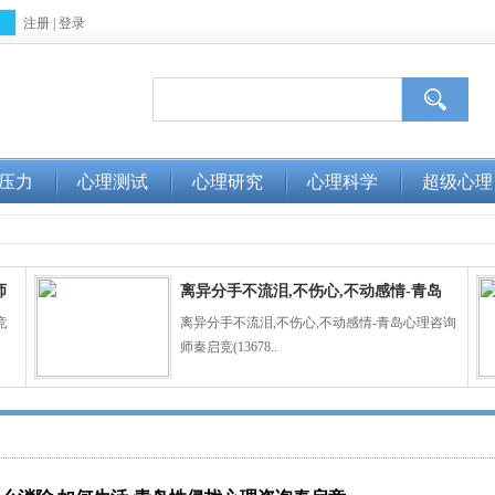
注册
|
登录
压力
心理测试
心理研究
心理科学
超级心理
师
离异分手不流泪,不伤心,不动感情-青岛
情感
竞
离异分手不流泪,不伤心,不动感情-青岛心理咨询
师秦启竞(13678..