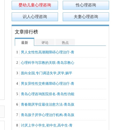
婴幼儿童心理咨询
性心理咨询
识人心理咨询
夫妻心理咨询
文章排行榜
最新
评论
热点
1
男人女性性高潮期障碍心理治疗-青
2
心理科学与宗教的关联-青岛宗教心
3
面向全国,专门调适失学,厌学,躺平
4
男女异性性交疼痛障碍心理治疗-青
】
5
青岛心理咨询医院排名-青岛性功能
6
青春期厌学症最佳治愈方法-青岛孩
7
青岛孩子厌学心理治疗机构-青岛孩
8
讨厌上学小学生,初中生,高中生-青