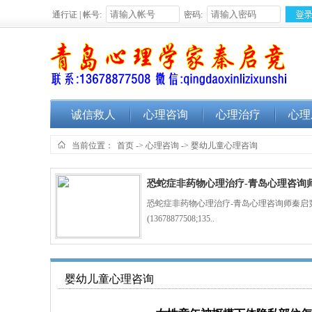
通行证 | 帐号:
密码:
诚信救人
心理咨询
心理治疗
心理
当前位置：
首页
->
心理咨询
->
婴幼儿童心理咨询
恐蛇症非药物心理治疗-青岛心理咨询
秦启
恐蛇症非药物心理治疗-青岛心理咨询师秦启
(13678877508;135..
婴幼儿童心理咨询