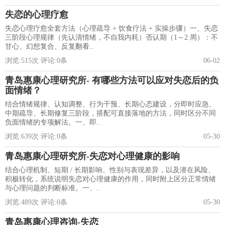
失恋的心理疗愈
失恋心理疗愈全套方法（心理疏导 + 饮食疗法 + 实操步骤）一、失恋
三阶段心理规律（先认清情绪，不自我内耗）否认期（1～2 周）：不
甘心、幻想复合、反复翻看..
浏览:
515
次 评论:
0
条
06-02
青岛惠康心理研究所- 有哪些方法可以应对失恋后的负
面情绪？
结合情绪规律、认知调整、行为干预、长期心态建设，分即时应急、
中期疏导、长期修复三阶段，搭配可直接落地的方法，同时区分不同
负面情绪的专项解法。一、即..
浏览:
639
次 评论:
0
条
05-30
青岛惠康心理研究所-失恋对心理健康的影响
结合心理机制、短期 / 长期影响、性别与表现差异，以及潜在风险、
积极转化，系统说明失恋对心理健康的作用，同时附上区分正常情绪
与心理问题的判断标准。一、..
浏览:
489
次 评论:
0
条
05-30
青岛惠康心理咨询-失恋