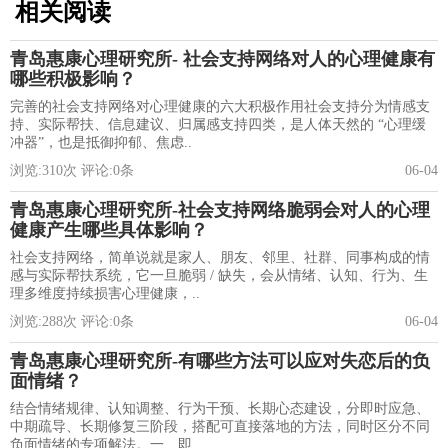
相关阅读
青岛惠康心理研究所- 社会支持网络对人的心理健康有
哪些积极影响？
完善的社会支持网络对心理健康的六大积极作用社会支持分为情感支
持、实际帮扶、信息建议、归属感支持四类，是人体天然的 “心理缓
冲器”，也是抵御抑郁、焦虑..
浏览:
310
次 评论:
0
条
06-04
青岛惠康心理研究所-社会支持网络脆弱会对人的心理
健康产生哪些具体影响？
社会支持网络，简单说就是家人、朋友、邻里、社群、同事构成的情
感与实际帮扶系统，它一旦脆弱 / 缺失，会从情绪、认知、行为、生
理多维度持续损害心理健康，..
浏览:
288
次 评论:
0
条
06-04
青岛惠康心理研究所-有哪些方法可以应对失恋后的负
面情绪？
结合情绪规律、认知调整、行为干预、长期心态建设，分即时应急、
中期疏导、长期修复三阶段，搭配可直接落地的方法，同时区分不同
负面情绪的专项解法。一、即..