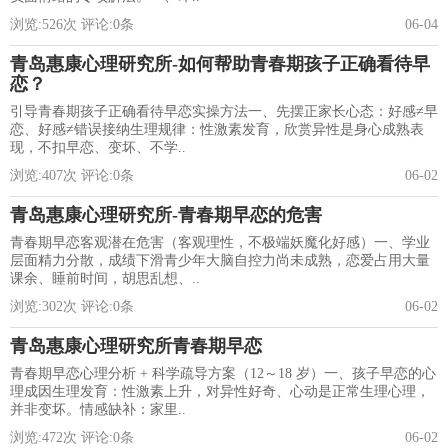
浏览:
526
次 评论:
0
条
06-04
青岛惠康心理研究所-如何帮助青春期孩子正确看待早
恋？
引导青春期孩子正确看待早恋实操方法一、先摆正家长心态：好感≠早
恋、好感≠错误接纳生理规律：性激素发育，欣赏异性是身心成熟表
现，不扣早恋、变坏、不学..
浏览:
407
次 评论:
0
条
06-02
青岛惠康心理研究所-青春期早恋的危害
青春期早恋客观潜在危害（客观理性，不极端妖魔化好感）一、学业
层面精力分散，成绩下滑青少年大脑自控力尚未成熟，恋爱占用大量
课余、睡前时间，胡思乱想、..
浏览:
302
次 评论:
0
条
06-02
青岛惠康心理研究所青春期早恋
青春期早恋心理分析 + 科学疏导方案（12～18 岁）一、孩子早恋的心
理成因生理发育：性激素上升，对异性好奇、心动是正常生理心理，
并非变坏。情感缺补：家里..
浏览:
472
次 评论:
0
条
06-02