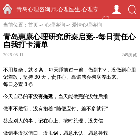
青岛心理咨询师,心理医生,心理专
首页
当前位置：
首页
->
心理咨询
->
爱情心理咨询
家-中国心理学家秦启竞
青岛惠康心理研究所秦启竞--每日责任心
自我打卡清单
2026-05-11
249浏览
不用复杂，就 8 条，每天睡前过一遍，做到打√，没做到心里
记着改，坚持 30 天，责任心、靠谱感会彻底养出来。
每日必查 8 条
今天自己的事
没有拖延
，当天能做完的没往后推
做事不敷衍，没有抱着 “随便应付、差不多就行”
答应别人的事，记在心上、按时兑现，没失信
做错事没找借口、没甩锅，愿意承认、愿意补救