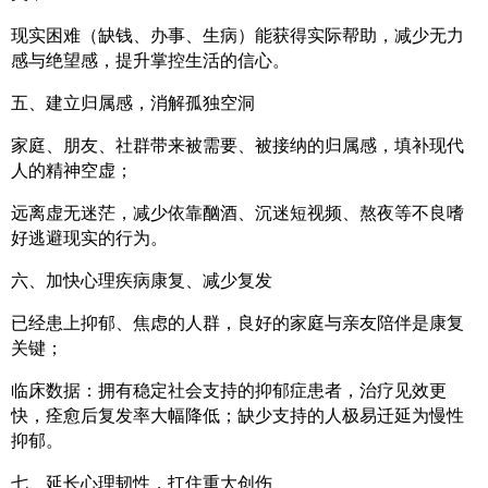
现实困难（缺钱、办事、生病）能获得实际帮助，减少无力
感与绝望感，提升掌控生活的信心。
五、建立归属感，消解孤独空洞
家庭、朋友、社群带来
被需要、被接纳
的归属感，填补现代
人的精神空虚；
远离虚无迷茫，减少依靠酗酒、沉迷短视频、熬夜等不良嗜
好逃避现实的行为。
六、加快心理疾病康复、减少复发
已经患上抑郁、焦虑的人群，良好的家庭与亲友陪伴是康复
关键；
临床数据：拥有稳定社会支持的抑郁症患者，治疗见效更
快，痊愈后复发率大幅降低；缺少支持的人极易迁延为慢性
抑郁。
七、延长心理韧性，扛住重大创伤