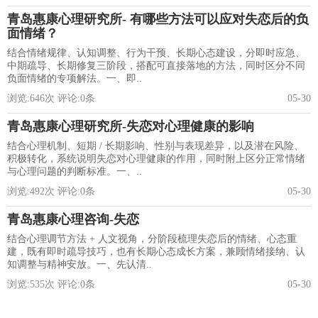
青岛惠康心理研究所- 有哪些方法可以应对失恋后的负
面情绪？
结合情绪规律、认知调整、行为干预、长期心态建设，分即时应急、
中期疏导、长期修复三阶段，搭配可直接落地的方法，同时区分不同
负面情绪的专项解法。一、即..
浏览:
646
次 评论:
0
条
05-30
青岛惠康心理研究所-失恋对心理健康的影响
结合心理机制、短期 / 长期影响、性别与表现差异，以及潜在风险、
积极转化，系统说明失恋对心理健康的作用，同时附上区分正常情绪
与心理问题的判断标准。一、..
浏览:
492
次 评论:
0
条
05-30
青岛惠康心理咨询-失恋
结合心理调节方法 + 人文视角，分阶段梳理失恋后的情绪、心态重
建，既有即时疏导技巧，也有长期心态成长方案，兼顾情绪接纳、认
知调整与精神安放。一、先认清..
浏览:
535
次 评论:
0
条
05-30