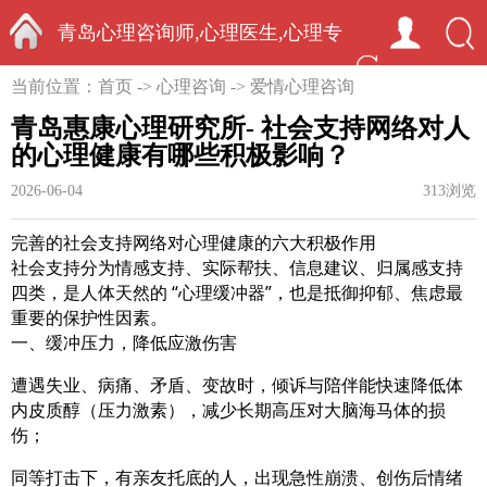
青岛心理咨询师,心理医生,心理专
首页
当前位置：
首页
->
心理咨询
->
爱情心理咨询
家-中国心理学家秦启竞
青岛惠康心理研究所- 社会支持网络对人
的心理健康有哪些积极影响？
2026-06-04
313浏览
完善的社会支持网络对心理健康的六大积极作用
社会支持分为
情感支持、实际帮扶、信息建议、归属感支持
四类，是人体天然的 “心理缓冲器”，也是抵御抑郁、焦虑最
重要的保护性因素。
一、缓冲压力，降低应激伤害
遭遇失业、病痛、矛盾、变故时，倾诉与陪伴能快速降低体
内
皮质醇（压力激素）
，减少长期高压对大脑海马体的损
伤；
同等打击下，有亲友托底的人，出现急性崩溃、创伤后情绪