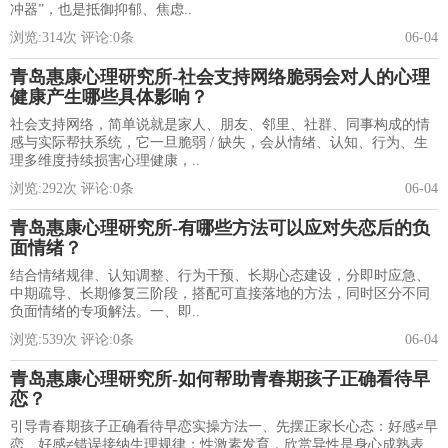
冲器”，也是抵御抑郁、焦虑..
浏览:
314
次 评论:
0
条
06-04
青岛惠康心理研究所-社会支持网络脆弱会对人的心理
健康产生哪些具体影响？
社会支持网络，简单说就是家人、朋友、邻里、社群、同事构成的情
感与实际帮扶系统，它一旦脆弱 / 缺失，会从情绪、认知、行为、生
理多维度持续损害心理健康，..
浏览:
292
次 评论:
0
条
06-04
青岛惠康心理研究所-有哪些方法可以应对失恋后的负
面情绪？
结合情绪规律、认知调整、行为干预、长期心态建设，分即时应急、
中期疏导、长期修复三阶段，搭配可直接落地的方法，同时区分不同
负面情绪的专项解法。一、即..
浏览:
539
次 评论:
0
条
06-04
青岛惠康心理研究所-如何帮助青春期孩子正确看待早
恋？
引导青春期孩子正确看待早恋实操方法一、先摆正家长心态：好感≠早
恋、好感≠错误接纳生理规律：性激素发育，欣赏异性是身心成熟表