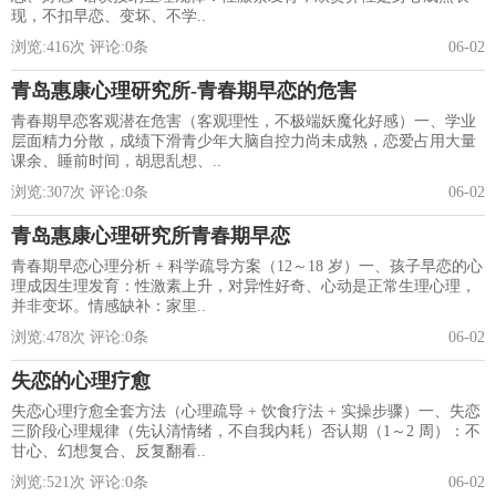
现，不扣早恋、变坏、不学..
浏览:
416
次 评论:
0
条
06-02
青岛惠康心理研究所-青春期早恋的危害
青春期早恋客观潜在危害（客观理性，不极端妖魔化好感）一、学业
层面精力分散，成绩下滑青少年大脑自控力尚未成熟，恋爱占用大量
课余、睡前时间，胡思乱想、..
浏览:
307
次 评论:
0
条
06-02
青岛惠康心理研究所青春期早恋
青春期早恋心理分析 + 科学疏导方案（12～18 岁）一、孩子早恋的心
理成因生理发育：性激素上升，对异性好奇、心动是正常生理心理，
并非变坏。情感缺补：家里..
浏览:
478
次 评论:
0
条
06-02
失恋的心理疗愈
失恋心理疗愈全套方法（心理疏导 + 饮食疗法 + 实操步骤）一、失恋
三阶段心理规律（先认清情绪，不自我内耗）否认期（1～2 周）：不
甘心、幻想复合、反复翻看..
浏览:
521
次 评论:
0
条
06-02