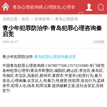
青岛心理咨询师,心理医生,心理专
首页
当前位置：
首页
->
全球咨询
->
青岛心理咨询
家-中国心理学家秦启竞
青少年犯罪防治学-青岛犯罪心理咨询秦
启竞
2026-03-17
220浏览
青少年犯罪防治学
-
青岛犯罪心理咨询秦启竞
中国青岛犯罪心理咨询师
:13678877508;13573233080.
专门研究
各种犯罪心理学
(
青岛市即墨区,城阳区,崂山区,李沧区,黄岛区,
市南区,市北区,高新区,胶州市,莱西市,平度市)
:
犯罪行为
,
暴力
攻击
,
心理画像
,
证言证人
,
性暴力
,
性侵害
,
性犯罪
,
攻击行为
,
监狱
坐牢
,
犯罪人论
,
凶杀
,
犯罪法案
.
提供破解之道
,
还社会安定
,
百姓
安宁
.