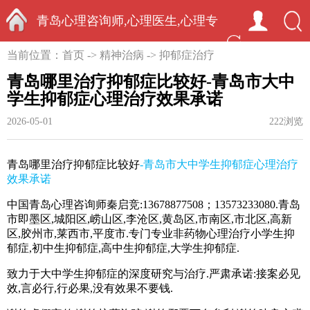
青岛心理咨询师,心理医生,心理专
首页
当前位置：
首页
->
精神治病
->
抑郁症治疗
家-中国心理学家秦启竞
青岛哪里治疗抑郁症比较好-青岛市大中
学生抑郁症心理治疗效果承诺
2026-05-01
222浏览
青岛哪里治疗抑郁症比较好
-
青岛市大中学生抑郁症心理治疗
效果承诺
中国青岛心理咨询师秦启竞:13678877508；13573233080.青岛
市即墨区,城阳区,崂山区,李沧区,黄岛区,市南区,市北区,高新
区,胶州市,莱西市,平度市.
专门专业非药物心理治疗小学生抑
郁症
,
初中生抑郁症
,
高中生抑郁症
,
大学生抑郁症
.
致力于大中学生抑郁症的深度研究与治疗
.
严肃承诺
:
接案必见
效
,
言必行
,
行必果
,
没有效果不要钱
.