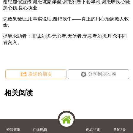
谢绝虚假宣传
,
谢绝坑蒙诈骗
,
谢绝邪恶下套牟利
,
谢绝昧良心赚
黑心钱
,
良心执业
.
凭效果验证,用事实说话,谢绝吹牛——真正的用心治病救人救
命.
提醒求助者：非诚勿扰-无心者,无信者,无意者勿扰,理念不同
者勿入。
发送给朋友
分享到朋友圈
相关阅读
资源查询
在线视频
电话咨询
鲁ICP备