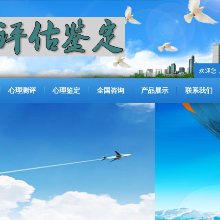
欢迎您
心理测评
心理鉴定
全国咨询
产品展示
联系我们