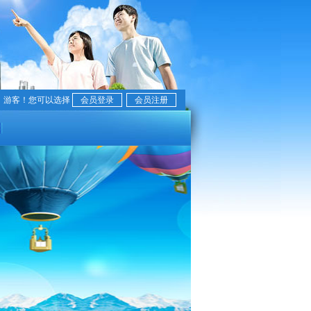
，游客！您可以选择
会员登录
会员注册