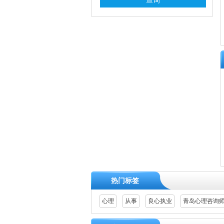
热门标签
心理
从事
良心执业
青岛心理咨询