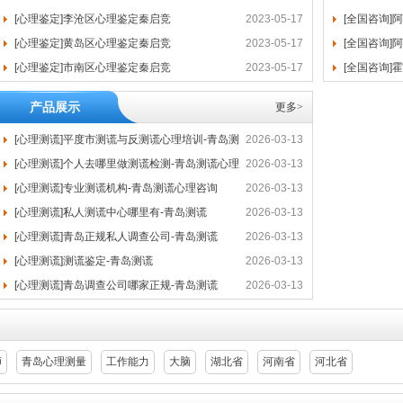
竞
[心理鉴定]李沧区心理鉴定秦启竞
2023-05-17
启竞
[全国咨询]
[心理鉴定]黄岛区心理鉴定秦启竞
2023-05-17
秦启竞
[全国咨询
[心理鉴定]市南区心理鉴定秦启竞
2023-05-17
划-秦启竞
[全国咨询
[心理鉴定]市北区心理鉴定秦启竞
2023-05-17
划-秦启竞
[全国咨询
产品展示
更多>
[心理鉴定]胶州市心理鉴定秦启竞
2023-05-06
与谋划-秦启
[全国咨询
[心理测谎]平度市测谎与反测谎心理培训-青岛测
2026-03-13
[心理鉴定]莱西市心理鉴定秦启竞
2023-05-06
与谋划-秦启
[全国咨询
谎心理咨询师秦启竞
[心理测谎]个人去哪里做测谎检测-青岛测谎心理
2026-03-13
与谋划-秦启
咨询
[心理测谎]专业测谎机构-青岛测谎心理咨询
2026-03-13
[心理测谎]私人测谎中心哪里有-青岛测谎
2026-03-13
[心理测谎]青岛正规私人调查公司-青岛测谎
2026-03-13
[心理测谎]测谎鉴定-青岛测谎
2026-03-13
[心理测谎]青岛调查公司哪家正规-青岛测谎
2026-03-13
[心理测谎]安全所局部心理测试和测谎-青岛心理
2026-03-13
测谎
[心理测谎]测谎机构-青岛心理测谎
2026-03-13
[心理测谎]私人测谎费用一般多少-青岛心理测谎
2026-03-13
师
青岛心理测量
工作能力
大脑
湖北省
河南省
河北省