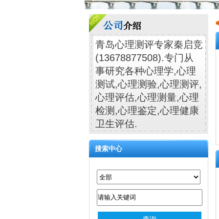
青岛心理测评专家秦启竞
(13678877508).
专门从
事研究各种心理学
,
心理
测试
,
心理测验
,
心理测评
,
心理评估
,
心理测量
,
心理
检测
,
心理鉴定
,
心理健康
卫生评估
.
搜索中心