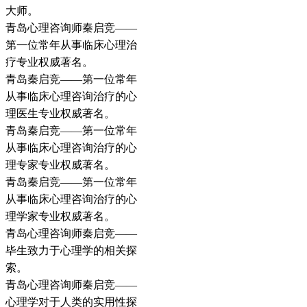
大师。
青岛心理咨询师秦启竞——
第一位常年从事临床心理治
疗专业权威著名。
青岛秦启竞——第一位常年
从事临床心理咨询治疗的心
理医生专业权威著名。
青岛秦启竞——第一位常年
从事临床心理咨询治疗的心
理专家专业权威著名。
青岛秦启竞——第一位常年
从事临床心理咨询治疗的心
理学家专业权威著名。
青岛心理咨询师秦启竞——
毕生致力于心理学的相关探
索。
青岛心理咨询师秦启竞——
心理学对于人类的实用性探