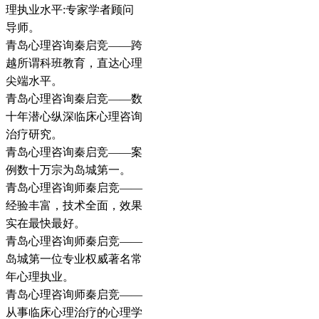
理执业水平:专家学者顾问
导师。
青岛心理咨询秦启竞——跨
越所谓科班教育，直达心理
尖端水平。
青岛心理咨询秦启竞——数
十年潜心纵深临床心理咨询
治疗研究。
青岛心理咨询秦启竞——案
例数十万宗为岛城第一。
青岛心理咨询师秦启竞——
经验丰富，技术全面，效果
实在最快最好。
青岛心理咨询师秦启竞——
岛城第一位专业权威著名常
年心理执业。
青岛心理咨询师秦启竞——
从事临床心理治疗的心理学