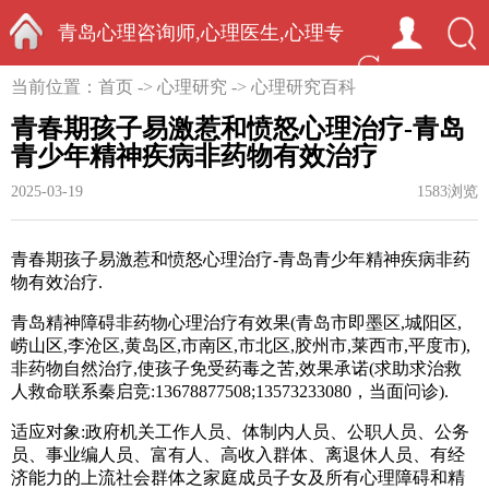
青岛心理咨询师,心理医生,心理专
首页
当前位置：
首页
->
心理研究
->
心理研究百科
家-中国心理学家秦启竞
青春期孩子易激惹和愤怒心理治疗-青岛
青少年精神疾病非药物有效治疗
2025-03-19
1583浏览
青春期孩子易激惹和愤怒心理治疗-青岛青少年精神疾病非药
物有效治疗.
青岛精神障碍非药物心理治疗有效果(青岛市即墨区
,
城阳区
,
崂山区
,
李沧区
,
黄岛区
,
市南区
,
市北区
,
胶州市
,
莱西市
,
平度市),
非药物自然治疗
,
使孩子免受药毒之苦
,
效果承诺
(
求助求治救
人救命联系秦启竞:13678877508;13573233080，当面问诊).
适应对象:政府机关工作人员、体制内人员、公职人员、公务
员、事业编人员、富有人、高收入群体、离退休人员、有经
济能力的上流社会群体之家庭成员子女及所有心理障碍和精