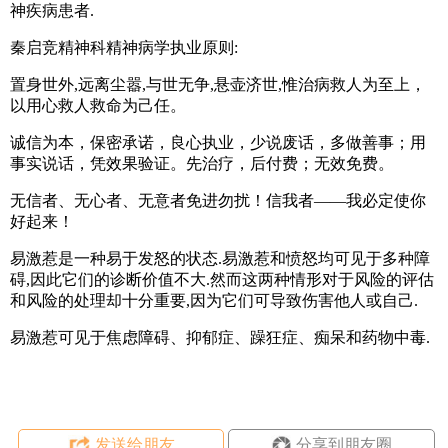
神疾病患者.
秦启竞精神科精神病学执业原则:
置身世外,远离尘嚣,与世无争,悬壶济世,惟治病救人为至上，
以用心救人救命为己任。
诚信为本，保密承诺，良心执业，少说废话，多做善事；用
事实说话，凭效果验证。先治疗，后付费；无效免费。
无信者、无心者、无意者免进勿扰！信我者——我必定使你
好起来！
易激惹是一种易于发怒的状态.易激惹和愤怒均可见于多种障
碍,因此它们的诊断价值不大.然而这两种情形对于风险的评估
和风险的处理却十分重要,因为它们可导致伤害他人或自己.
易激惹可见于焦虑障碍、抑郁症、躁狂症、痴呆和药物中毒.
发送给朋友
分享到朋友圈