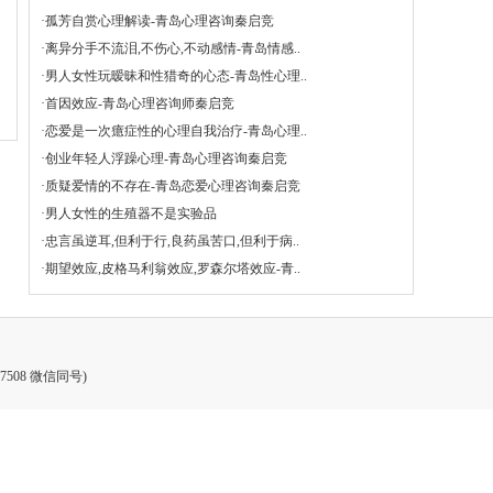
·
孤芳自赏心理解读-青岛心理咨询秦启竞
·
离异分手不流泪,不伤心,不动感情-青岛情感..
·
男人女性玩暧昧和性猎奇的心态-青岛性心理..
·
首因效应-青岛心理咨询师秦启竞
·
恋爱是一次癔症性的心理自我治疗-青岛心理..
·
创业年轻人浮躁心理-青岛心理咨询秦启竞
·
质疑爱情的不存在-青岛恋爱心理咨询秦启竞
·
男人女性的生殖器不是实验品
·
忠言虽逆耳,但利于行,良药虽苦口,但利于病..
·
期望效应,皮格马利翁效应,罗森尔塔效应-青..
7508 微信同号)