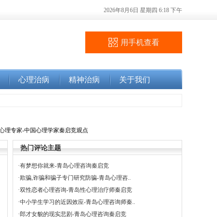
2026年8月6日 星期四 6:18 下午
用手机查看
心理治病
精神治病
关于我们
,心理专家-中国心理学家秦启竞观点
热门评论主题
·
有梦想你就来-青岛心理咨询秦启竞
·
欺骗,诈骗和骗子专门研究防骗-青岛心理咨..
·
双性恋者心理咨询-青岛性心理治疗师秦启竞
·
中小学生学习的近因效应-青岛心理咨询师秦..
·
郎才女貌的现实悲剧-青岛心理咨询秦启竞