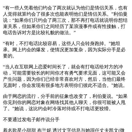
“有一些人凭着他们约会了两次就认为他们是情侣关系，也有
人觉得就算约会了很多次也能表明他们是情侣关系。”利伯曼
说：“如果你们只约会了两三次，那不再打电话就说明你想结
束关系，但如果你们之间经历了某浪漫事件或有性接触，打
电话告诉对方是比较礼貌的做法。”
“有时，不打电话比较容易，这些人只会转身跑掉。”她坦
承。网上约会的爆发，使情况更加复杂，因为实际分手是必
要的。
“当人在互联网上恋爱时间长了，就会有打电话给对方的冲
动，可能需要较长的时间你才有勇气要求见面，这可能又会
产生问题，因为你们已经非常喜欢对方，然后，当他们最终
见面时，你会发现有很多地方表明你们彼此不适合。”她说。
由于网恋的流行，分手前的征象也改变了，利伯曼说。“如果
你见到你的网恋对象在网络找其他人聊天，你很可能被人甩
了。”她说，这比约会时冷落对待或不打电话更狡猾。
不要通过发电子邮件说分手
着名歌星小甜甜 布兰妮 透过文字信息与她现任丈夫凯文(微