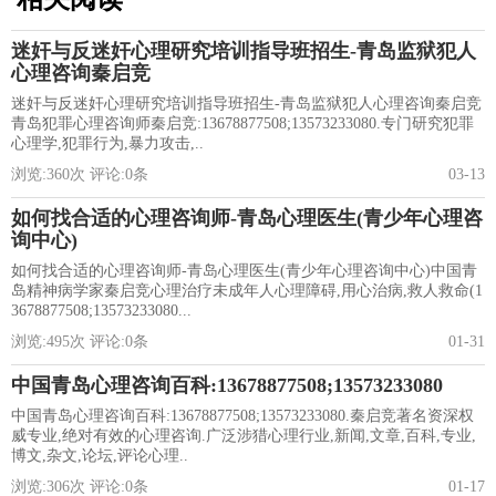
迷奸与反迷奸心理研究培训指导班招生-青岛监狱犯人
心理咨询秦启竞
迷奸与反迷奸心理研究培训指导班招生-青岛监狱犯人心理咨询秦启竞
青岛犯罪心理咨询师秦启竞:13678877508;13573233080.专门研究犯罪
心理学,犯罪行为,暴力攻击,..
浏览:
360
次 评论:
0
条
03-13
如何找合适的心理咨询师-青岛心理医生(青少年心理咨
询中心)
如何找合适的心理咨询师-青岛心理医生(青少年心理咨询中心)中国青
岛精神病学家秦启竞心理治疗未成年人心理障碍,用心治病,救人救命(1
3678877508;13573233080...
浏览:
495
次 评论:
0
条
01-31
中国青岛心理咨询百科:13678877508;13573233080
中国青岛心理咨询百科:13678877508;13573233080.秦启竞著名资深权
威专业,绝对有效的心理咨询.广泛涉猎心理行业,新闻,文章,百科,专业,
博文,杂文,论坛,评论心理..
浏览:
306
次 评论:
0
条
01-17