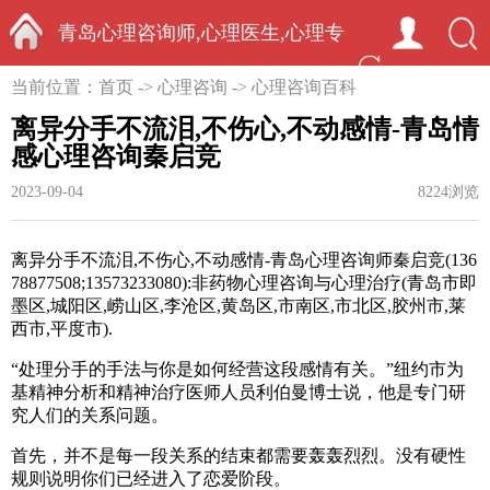
青岛心理咨询师,心理医生,心理专
首页
当前位置：
首页
->
心理咨询
->
心理咨询百科
家-中国心理学家秦启竞
离异分手不流泪,不伤心,不动感情-青岛情
感心理咨询秦启竞
2023-09-04
8224浏览
离异分手不流泪,不伤心,不动感情-青岛心理咨询师秦启竞
(136
78877508;13573233080)
:
非药物心理咨询与心理治疗(青岛市即
墨区
,
城阳区
,
崂山区
,
李沧区
,
黄岛区
,
市南区
,
市北区
,
胶州市
,
莱
西市
,
平度市).
“处理分手的手法与你是如何经营这段感情有关。”纽约市为
基精神分析和精神治疗医师人员利伯曼博士说，他是专门研
究人们的关系问题。
首先，并不是每一段关系的结束都需要轰轰烈烈。没有硬性
规则说明你们已经进入了恋爱阶段。