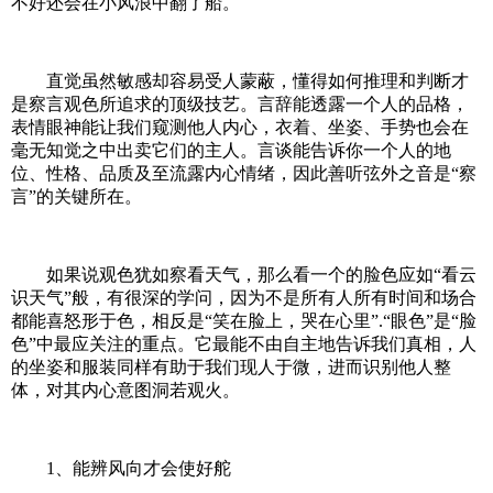
不好还会在小风浪中翻了船。
直觉虽然敏感却容易受人蒙蔽，懂得如何推理和判断才
是察言观色所追求的顶级技艺。言辞能透露一个人的品格，
表情眼神能让我们窥测他人内心，衣着、坐姿、手势也会在
毫无知觉之中出卖它们的主人。言谈能告诉你一个人的地
位、性格、品质及至流露内心情绪，因此善听弦外之音是“察
言”的关键所在。
如果说观色犹如察看天气，那么看一个的脸色应如“看云
识天气”般，有很深的学问，因为不是所有人所有时间和场合
都能喜怒形于色，相反是“笑在脸上，哭在心里”.“眼色”是“脸
色”中最应关注的重点。它最能不由自主地告诉我们真相，人
的坐姿和服装同样有助于我们现人于微，进而识别他人整
体，对其内心意图洞若观火。
1、能辨风向才会使好舵