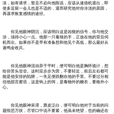
淡，如有请求，暂且不必向他陈说，应该从速借机退出，即
使多逗留一会儿也是不适的，退而研究他对你冷淡的原因，
再谋求恢复感情的途径。
你见他眼神阴沉，应该明白这是凶狠的信号，你与他交
涉，须得小心一点。他那一只毒辣的手，正放在他的背后伺
机而出。如果你不是早有准备想和他见个高低，那么最好从
速鸣金收兵。
你见他眼神流动异于平时，便可明白他是胸怀诡计，想
给你苦头尝尝。这时应步步为营，不要轻近，前后左右都可
能是他安排的陷阱，一失足便跌翻在他的手里。不要过分相
信他甜言蜜语，这是钩上的饵，是毒物外的糖衣，要格外小
心。
你见他眼神呆滞，唇皮泛白，便可明白他对于当前的问
题惶恐万状，尽管口中说不要紧，他虽未绝望，也的确还在