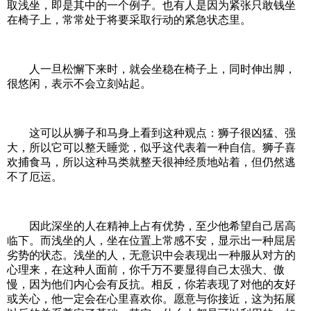
取浅坐，即是其中的一个例子。也有人是因为紧张只敢钱坐
在椅子上，常常处于将要采取行动的紧急状态里。
人一旦松懈下来时，就会坐稳在椅子上，同时伸出脚，
很悠闲，表示不会立刻站起。
这可以从狮子和马身上看到这种观点：狮子很凶猛、强
大，所以它可以整天睡觉，似乎这代表着一种自信。狮子喜
欢捕食马，所以这种马类就整天很神经质地站着，但仍然逃
不了厄运。
因此深坐的人在精神上占有优势，至少他希望自己居高
临下。而浅坐的人，坐在位置上常感不安，显示出一种屈居
劣势的状态。浅坐的人，无意识中会表现出一种服从对方的
心理来，在这种人面前，你千万不要显得自己太强大、傲
慢，因为他们内心会有反抗。相反，你若表现了对他的友好
或关心，他一定会在心里喜欢你。愿意与你接近，这为拓展