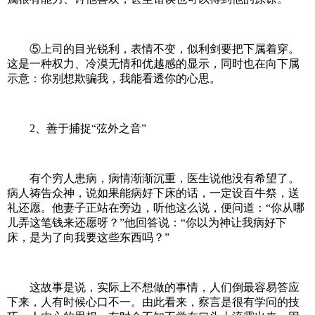
⑤上司的目光锐利，表情不变，似利剑要把下属着穿。
这是一种权力、冷漠无情和优越感的显示，同时也在向下属
示意：你别想欺骗我，我能看透你的心思。
2、善于捕捉“弦外之音”
有个穷人患病，病情渐渐沉重，医生说他没有希望了。
病人祷告众神，说如果能病好下床的话，一定设百牛祭，送
礼还愿。他妻子正站在旁边，听他这么说，便问道：“你从哪
儿弄这笔钱来还愿呀？”他回答说：“你以为神让我病好下
床，是为了向我要这些东西吗？”
这故事是说，实际上不想做的事情，人们倒最容易答应
下来，人有时候心口不一。由此看来，察言是很有学问的技