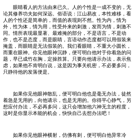
眼睛看人的方法由来已久。人的个性是一成不变的，无
论其修养功夫如何深远。俗语说：江山易改，本性难移，看
人的个性还是简单的，而值的表现则不然。性为内，情为
外，性为体，情为用，性受外来的刺激，发而为情，刺激不
同。情所表现最显著、最难掩的部分，不是语言，不是动
作，也不是态度，而是眼睛，言语动作态度都可以用假装来
掩盖，而眼睛是无法假装的。我们看眼睛，不重大小圆长，
而重在眼神。你见他眼神沉静，便可明白他对于你着急的问
题，早已成竹在胸，定操胜算。只要向他请示办法，表示焦
虑，如果他不肯明白说，这是因为事关机密，不必要多问，
只静待他的发落便是。
如果你见他眼神散乱，便可明白他也是毫无办法，徒然
着急是无用的，向他请示，也是无用的。你得平心静气，另
想应付办法，不必再多问，这只会增加他六神无主的程度，
这时是你显示本能的机会，快快自己去想办法吧！
如果你见他眼神横射，仿佛有刺，便可明白他异常冷