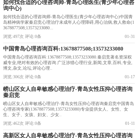
如何找合适的心理咨询师-青岛心理医生(青少年心理咨
询中心)
如何找合适的心理咨询师-青岛心理医生(青少年心理咨询中心)中国青
岛精神病学家秦启竞心理治疗未成年人心理障碍,用心治病,救人救命(1
3678877508;13573233080...
浏览:
497
次 评论:
0
条
01-31
中国青岛心理咨询百科:13678877508;13573233080
中国青岛心理咨询百科:13678877508;13573233080.秦启竞著名资深权
威专业,绝对有效的心理咨询.广泛涉猎心理行业,新闻,文章,百科,专业,
博文,杂文,论坛,评论心理..
浏览:
306
次 评论:
0
条
01-17
崂山区女人自卑敏感心理治疗-青岛女性压抑心理咨询
秦启竞
崂山区女人自卑敏感心理治疗-青岛女性压抑心理咨询秦启竞中国青岛
心理咨询专家(13678877508;13573233080)专业提供女人、女性、女
生、女子、女孩、妇女、少女..
浏览:
462
次 评论:
0
条
01-11
高新区女人自卑敏感心理治疗-青岛女性压抑心理咨询