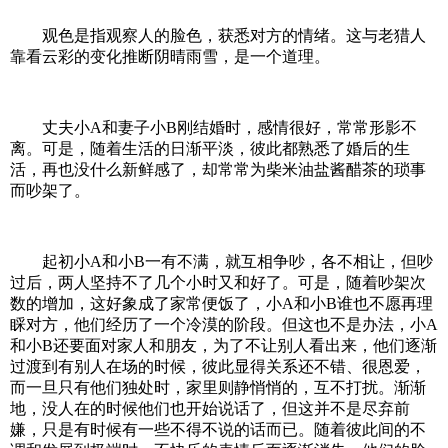
观色是指观察人的脸色，获悉对方的情绪。这与老猎人
靠看云彩的变化推断阴晴雨雪，是一个道理。
丈夫小A和妻子小B刚结婚时，感情很好，常常形影不
离。可是，随着生活的日渐平淡，彼此都熟悉了婚后的生
活，再也没什么新鲜感了，却常常为柴米油盐酱醋茶的琐事
而吵架了。
起初小A和小B一有不满，就互相争吵，各不相让，但吵
过后，两人坚持不了几个小时又和好了。可是，随着吵架次
数的增加，这好象成了家常便饭了，小A和小B谁也不愿再理
睬对方，他们经历了一个冷漠的阶段。但这也不是办法，小A
和小B还要面对家人和朋友，为了不让别人看出来，他们逐渐
过渡到有别人在场的时候，彼此显得关系还不错、很恩爱，
而一旦只有他们独处时，家里则静悄悄的，互不打扰。渐渐
地，没人在的时候他们也开始说话了，但这并不是尽弃前
嫌，只是有时候有一些不得不说的话而已。随着彼此间的不