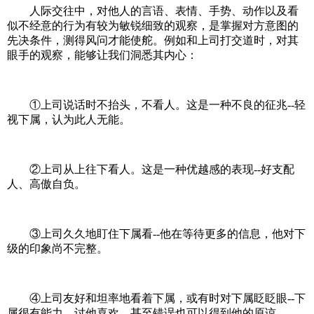
人际交往中，对他人的言语、表情、手势、动作以及看
似不经意的行为有较为敏锐细致的观察，是掌握对方意图的
先决条件，测得风问才能使舵。例如和上司打交道时，对其
眼手的观察，能够让我们洞悉其内心：
①上司说话时不抬头，不看人。这是一种不良的征兆--轻
视下属，认为此人无能。
②上司从上往下看人。这是一种优越感的表现--好支配
人、高傲自负。
③上司久久地盯住下属看--他在等待更多的信息，他对下
级的印象尚不完整。
④上司友好和坦率地看着下属，或有时对下属眨眨眼--下
属很有能力、讨他喜欢，甚至错误也可以得到他的原谅。