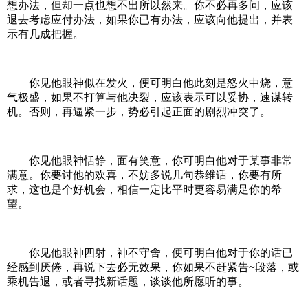
想办法，但却一点也想不出所以然来。你不必再多问，应该
退去考虑应付办法，如果你已有办法，应该向他提出，并表
示有几成把握。
你见他眼神似在发火，便可明白他此刻是怒火中烧，意
气极盛，如果不打算与他决裂，应该表示可以妥协，速谋转
机。否则，再逼紧一步，势必引起正面的剧烈冲突了。
你见他眼神恬静，面有笑意，你可明白他对于某事非常
满意。你要讨他的欢喜，不妨多说几句恭维话，你要有所
求，这也是个好机会，相信一定比平时更容易满足你的希
望。
你见他眼神四射，神不守舍，便可明白他对于你的话已
经感到厌倦，再说下去必无效果，你如果不赶紧告~段落，或
乘机告退，或者寻找新话题，谈谈他所愿听的事。