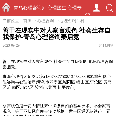
青岛心理咨询师,心理医生,心理专
首页
当前位置：
首页
->
心理咨询
->
心理咨询百科
家-中国心理学家秦启竞
善于在现实中对人察言观色-社会生存自
我保护-青岛心理咨询秦启竞
2023-09-29
8414浏览
善于在现实中对人察言观色-社会生存自我保护-青岛心理咨询
秦启竞。
青岛心理咨询师秦启竞(13678877508;13573233080):非药物心
理咨询与心理治疗(青岛市即墨区,城阳区,崂山区,李沧区,黄岛
区,市南区,市北区,胶州市,莱西市,平度市).
察言观色是一切人情往来中操纵自如的基本技术。不会察言
观色，等于不知风向便去转动舵柄，世事国通无从谈起，弄