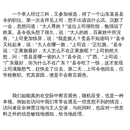
一个举人经过三科，又参加候选，得了一个山东某县县
令的职位。第一次去拜见上司，想不出该说什么话。沉默了
一会，忽然问道：“大人尊姓？”这位上司很吃惊，勉强说了
姓某。县令低头想了很久，说：“大人的姓，百家姓中所没
有。”上司更加惊异，说：“我是旗人？贵县不知道吗？”县令
又站起来，说：“大人在哪一旗，”上司说：“正红旗。”县令
说：“正黄旗最好，大人怎么不在正黄旗呢？”上司勃然大
怒，问：“贵县是哪一省的人？”县令说：“广西。”上司说：
“广东最好，你为什么不在广东？”县令吃了一惊，这才发现
上司满脸怒气，赶快走了出去。第二天，上司令他回去，任
学校教职。究其原因，便是不会察言观色。
我们如能真的在交际中察言观色，随机应变，也是一种
本领。例如在访问中我们常常会遇见一些意想不到的情况，
访问者应全神贯注地与主人交谈，与此同时，也应对一些意
料之外的信息敏锐地感知，恰当地处理。