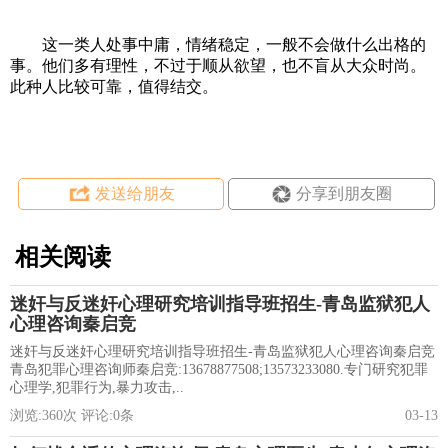
这一类人处事中庸，情绪稳定，一般不会做什么出格的
事。他们多有理性，不过于顺从欲望，也不盲从大众时尚。
此种人比较可靠，值得结交。
发送给朋友
分享到朋友圈
相关阅读
迷奸与反迷奸心理研究培训指导班招生-青岛监狱犯人
心理咨询秦启竞
迷奸与反迷奸心理研究培训指导班招生-青岛监狱犯人心理咨询秦启竞
青岛犯罪心理咨询师秦启竞:13678877508;13573233080.专门研究犯罪
心理学,犯罪行为,暴力攻击,..
浏览:
360
次 评论:
0
条
03-13