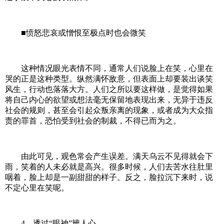
■愤怒悲哀或憎恨至极点时也会微笑
这种情况眼光表情不同，通常人们说脸上在笑，心里在
哭的正是这种类型。纵然满怀敌意，但表面上却要装出谈笑
风生，行动也落落大方。人们之所以要这样做，是觉得如果
将自己内心的欲望或想法毫无保留地表现出来，无异于违反
社会的规则，甚至会引起众叛亲离的现象，或者成为大众指
责的罪首，恐怕受到社会的制裁，不得已而为之。
由此可见，观色常会产生误差。满天乌云不见得就会下
雨，笑着的人未必就是高兴。很多时候，人们去苦水往肚里
咽着，脸上却是一副甜甜的样子。反之，脸拉沉下来时，说
不定心里在笑呢。
4、透过“眼神”辨人心